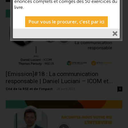
énoncés complets et corrigés des 50 exercices du
livre.
Pour vous le procurer, c'est par ici
[Emission]#18 : La communication
responsable | Daniel Luciani – ICOM et...
Cité de la RSE et de l'impact
-
28 avril 2021
0