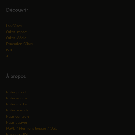
Découvrir
Lab'Oïkos
Oïkos Impact
Oïkos Média
Fondation Oïkos
ISJT
JT
À propos
Notre projet
Notre équipe
Notre média
Notre agenda
Nous contacter
Nous trouver
RGPD / Mentions légales / CGU
Nos quizz RSE