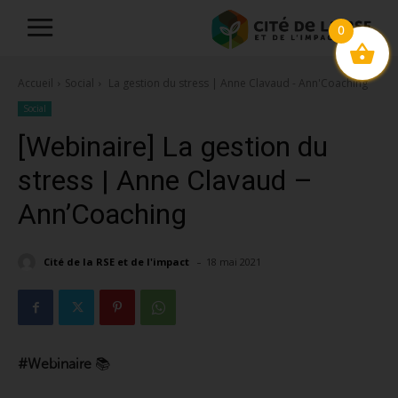
0
Accueil
Social
La gestion du stress | Anne Clavaud - Ann'Coaching
Social
[Webinaire] La gestion du
stress | Anne Clavaud –
Ann’Coaching
-
Cité de la RSE et de l'impact
18 mai 2021
#Webinaire
📚