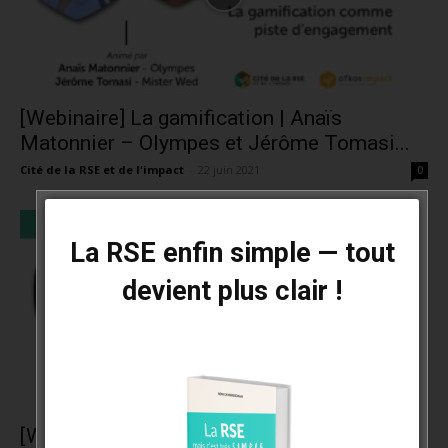
[Webinaire] La gamification | Anaïs
Matonnier – Olympes et Jérôme Tomasi...
Cité de la RSE et de l'impact
-
22 juin 2021
0
La RSE enfin simple — tout
devient plus clair !
[Webinaire] Management et Covid | Suzanne