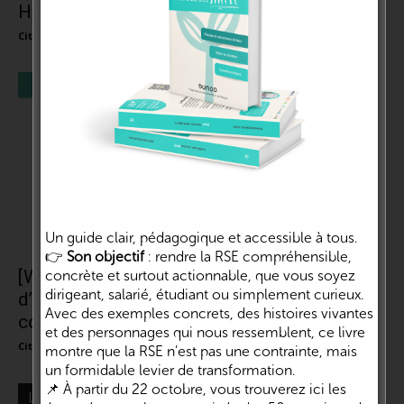
Hyronde – SENSE et Louise...
Cité de la RSE et de l'impact
-
8 juin 2021
0
Un guide clair, pédagogique et accessible à tous.
👉
Son objectif
: rendre la RSE compréhensible,
[Webinaire] L’éco-conception, retour
concrète et surtout actionnable, que vous soyez
dirigeant, salarié, étudiant ou simplement curieux.
d’expérience | Marie Cussol – Pôle Éco-
Avec des exemples concrets, des histoires vivantes
conception
et des personnages qui nous ressemblent, ce livre
Cité de la RSE et de l'impact
-
1 juin 2021
0
montre que la RSE n’est pas une contrainte, mais
un formidable levier de transformation.
📌 À partir du 22 octobre, vous trouverez ici les
LES + LUS