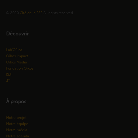
© 2020
Cité de la RSE
All rights reserved
Découvrir
Lab'Oïkos
Oïkos Impact
Oïkos Média
Fondation Oïkos
ISJT
JT
À propos
Notre projet
Notre équipe
Notre média
Notre agenda