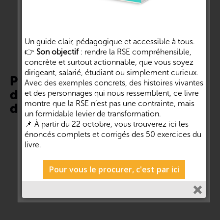
En savoir plus
Un guide clair, pédagogique et accessible à tous.
👉
Son objectif
: rendre la RSE compréhensible,
concrète et surtout actionnable, que vous soyez
dirigeant, salarié, étudiant ou simplement curieux.
Programme d’accompagnement
Avec des exemples concrets, des histoires vivantes
des organisations désireuses de
et des personnages qui nous ressemblent, ce livre
montre que la RSE n’est pas une contrainte, mais
devenir plus responsables.
un formidable levier de transformation.
📌 À partir du 22 octobre, vous trouverez ici les
Oïkos Impact a développé, grâce à une recherche
énoncés complets et corrigés des 50 exercices du
universitaire, une méthode d’évaluation de l’impact social,
livre.
sociétal, économique et environnemental des organisations. Il
vient enrichir les Cités de la RSE et de l’impact avec un
programme composé de 3 dispositifs : Auto-évaluation RSE,
Pour vous le procurer, c'est par ici
Contenu pédagogique et Accompagnement personnalisé. Le
programme Oïkos Impact, c’est aussi une marketplace entre
intervenants spécialisés et utilisateurs.