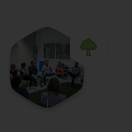
l’expérimentation des bonnes pratiques auprès de tous. A
l’origine de la Cité de la RSE et de l’Impact, elle réalise sa
mission en organisant et diffusant des centaines de
rencontres, d’événements de sensibilisation et de réflexion
collective sur des thématique liées à la Responsabilité
Sociétale des Entreprises (RSE).