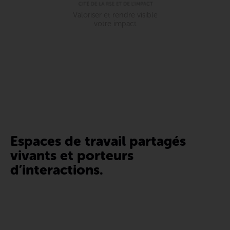
Valoriser et rendre visible
votre impact
Espaces de travail partagés
vivants et porteurs
d’interactions.
Les Lab’Oïkos accompagnent les entreprises dans leurs
démarches d’innovation et vers une croissance responsable
en améliorant leur performance globale. Déjà présents dans
trois grandes agglomérations françaises Toulouse, Paris et
Lille, nos espaces de travail partagés sont adaptés aux besoins