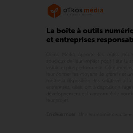
La boîte à outils numér
et entreprises responsa
Oïkos Média apporte les outils néce
soucieux de leur impact positif sur la s
visible et plus performante. Côté média
leur donner les moyens de grandir et un
mettre à disposition des solutions à la
entreprises, elles, ont à disposition l’
développement et la proximité de nom
leur projet.
En deux mots
: Une économie circulaire 