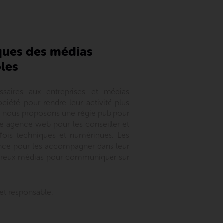
iques des médias
bles
ssaires aux entreprises et médias
ociété pour rendre leur activité plus
s, nous proposons une régie pub pour
e agence web pour les conseiller et
 fois techniques et numériques. Les
agence pour les accompagner dans leur
breux médias pour communiquer sur
et responsable.