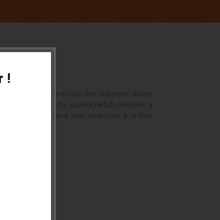
e
 !
opose à nos annonceurs des supports divers
. Du luxe au sport, du journal hebdomadaire à
nnonceurs touchent une audience à la fois