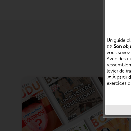
Un guide cl
👉
Son obje
vous soyez 
Au fil 
Avec des ex
ressemblent
levier de t
📌 À partir
exercices du