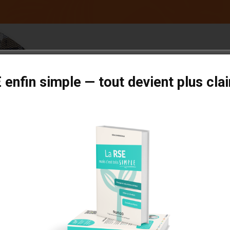
Régie publicitair
enfin simple — tout devient plus clair
Notre régie publicitaire pr
dans la presse et le digital
la presse magazine, nos a
large et qualifiée.