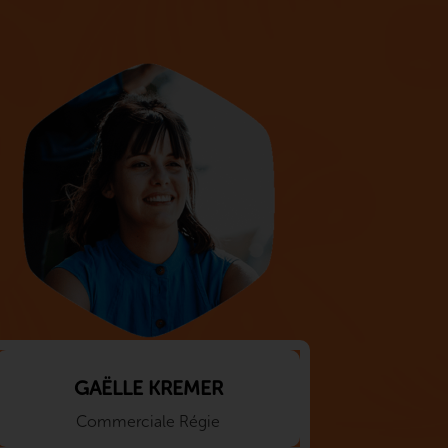
GAËLLE KREMER
Commerciale Régie