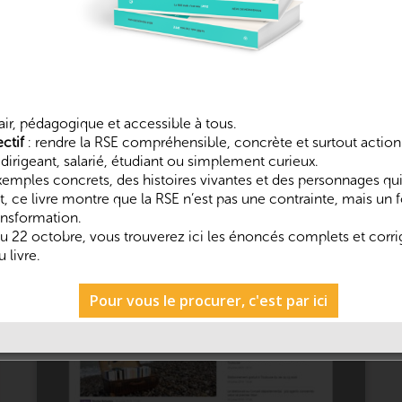
Notre actu
air, pédagogique et accessible à tous.
ctif
: rendre la RSE compréhensible, concrète et surtout actio
dirigeant, salarié, étudiant ou simplement curieux.
des différents articles, nous vous partageons l’actualité d’Oïko
emples concrets, des histoires vivantes et des personnages qu
, ce livre montre que la RSE n’est pas une contrainte, mais un 
ransformation.
 du 22 octobre, vous trouverez ici les énoncés complets et corr
 livre.
Pour vous le procurer, c'est par ici