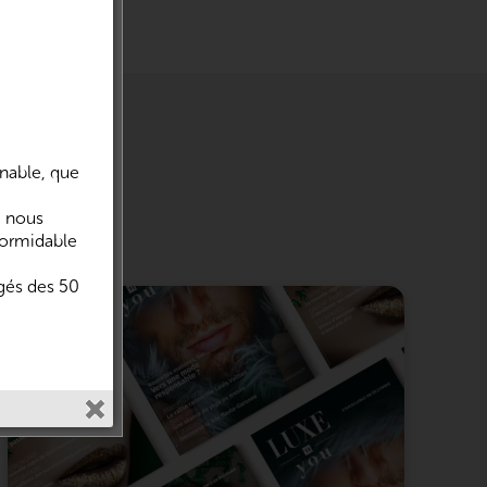
nnable, que
s Média.
i nous
formidable
igés des 50