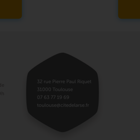
de
9h