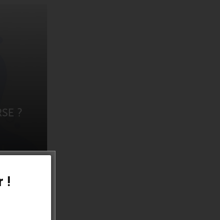
RSE ?
 !