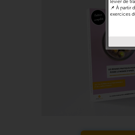
levier de t
📌 À partir
exercices du