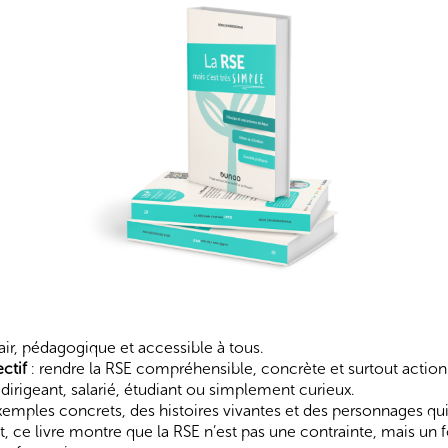
tiques
Sociétal
Environnemental
air, pédagogique et accessible à tous.
ooks
ctif
: rendre la RSE compréhensible, concrète et surtout actio
dirigeant, salarié, étudiant ou simplement curieux.
emples concrets, des histoires vivantes et des personnages qu
, ce livre montre que la RSE n’est pas une contrainte, mais un 