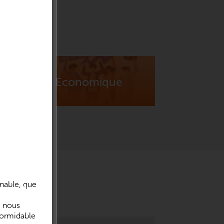
Économique
nnable, que
i nous
formidable