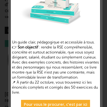
d’expérience | Marie Cussol – Pôle Éco-
conception
Cité de la RSE et de l'impact
-
1 juin 2021
0
LES + LUS
Un guide clair, pédagogique et accessible à tous.
👉
Son objectif
: rendre la RSE compréhensible,
concrète et surtout actionnable, que vous soyez
dirigeant, salarié, étudiant ou simplement curieux.
Avec des exemples concrets, des histoires vivantes
et des personnages qui nous ressemblent, ce livre
montre que la RSE n’est pas une contrainte, mais
un formidable levier de transformation.
📌 À partir du 22 octobre, vous trouverez ici les
énoncés complets et corrigés des 50 exercices du
livre.
[Emission]#18 : La communication
responsable | Daniel Luciani – ICOM et...
Pour vous le procurer, c'est par ici
Cité de la RSE et de l'impact
-
28 avril 2021
0