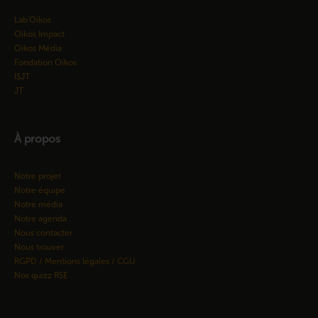
Lab'Oïkos
Oïkos Impact
Oïkos Média
Fondation Oïkos
ISJT
JT
À propos
Notre projet
Notre équipe
Notre média
Notre agenda
Nous contacter
Nous trouver
RGPD / Mentions légales / CGU
Nos quizz RSE