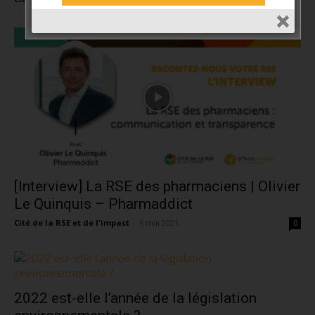
[Interview] La RSE des pharmaciens | Olivier
Le Quinquis – Pharmaddict
Cité de la RSE et de l'impact
-
6 mai 2021
0
2022 est-elle l’année de la législation