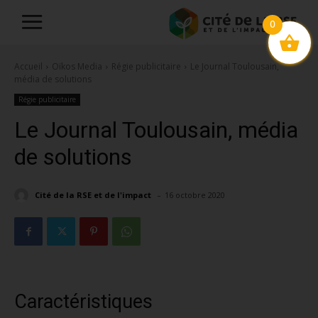
0
Accueil
Oïkos Media
Régie publicitaire
Le Journal Toulousain,
média de solutions
Régie publicitaire
Le Journal Toulousain, média
de solutions
-
Cité de la RSE et de l'impact
16 octobre 2020
Caractéristiques