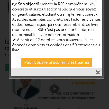
👉
Son objectif
: rendre la RSE compréhensible,
concrète et surtout actionnable, que vous soyez
dirigeant, salarié, étudiant ou simplement curieux.
Avec des exemples concrets, des histoires vivantes
et des personnages qui nous ressemblent, ce livre
montre que la RSE n’est pas une contrainte, mais
un formidable levier de transformation.
📌 À partir du 22 octobre, vous trouverez ici les
[Emission]#18 : La communication
énoncés complets et corrigés des 50 exercices du
responsable | Daniel Luciani – ICOM et...
livre.
Cité de la RSE et de l'impact
-
28 avril 2021
0
Pour vous le procurer, c'est par ici