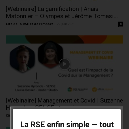
[Webinaire] La gamification | Anaïs
Matonnier – Olympes et Jérôme Tomasi...
Cité de la RSE et de l'impact
-
22 juin 2021
0
[Webinaire] Management et Covid | Suzanne
Hyronde – SENSE et Louise...
Cité de la RSE et de l'impact
-
8 juin 2021
0
La RSE enfin simple — tout