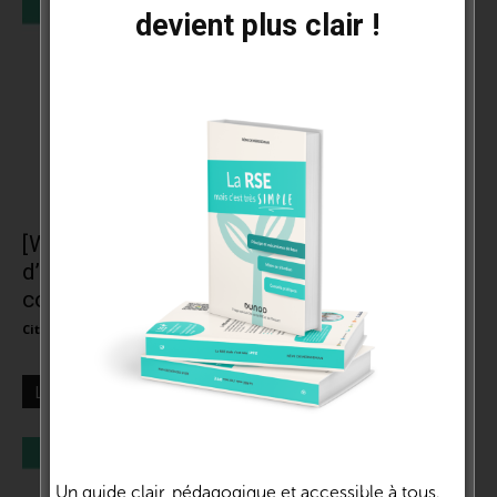
devient plus clair !
[Webinaire] L’éco-conception, retour
d’expérience | Marie Cussol – Pôle Éco-
conception
Cité de la RSE et de l'impact
-
1 juin 2021
0
LES + LUS
Un guide clair, pédagogique et accessible à tous.