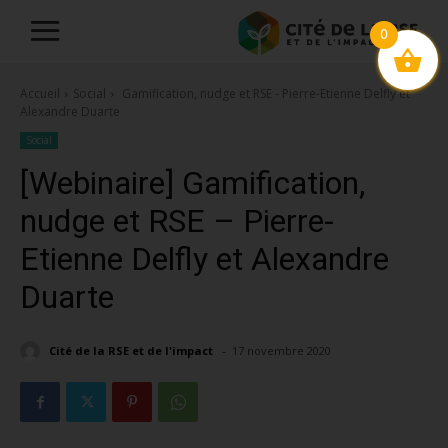
0
Accueil
Social
Gamification, nudge et RSE - Pierre-Etienne Delfly et
Alexandre Duarte
Social
[Webinaire] Gamification,
nudge et RSE – Pierre-
Etienne Delfly et Alexandre
Duarte
-
Cité de la RSE et de l'impact
17 novembre 2020