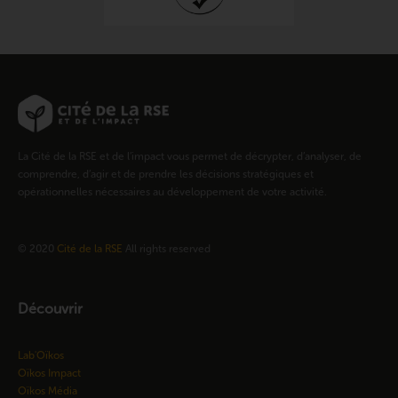
La Cité de la RSE et de l’impact vous permet de décrypter, d’analyser, de
comprendre, d’agir et de prendre les décisions stratégiques et
opérationnelles nécessaires au développement de votre activité.
© 2020
Cité de la RSE
All rights reserved
Découvrir
Lab'Oïkos
Oïkos Impact
Oïkos Média