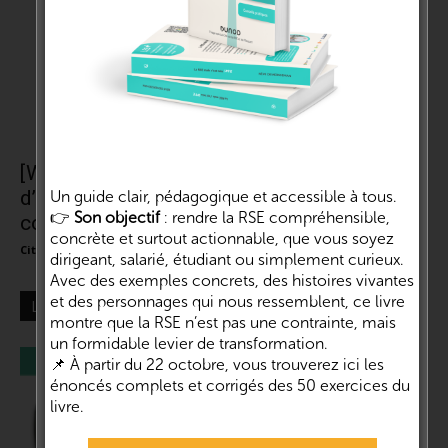
[Webinaire] L’éco-conception, retour
d’expérience | Marie Cussol – Pôle Éco-
Un guide clair, pédagogique et accessible à tous.
👉
Son objectif
: rendre la RSE compréhensible,
conception
concrète et surtout actionnable, que vous soyez
Cité de la RSE et de l'impact
-
1 juin 2021
0
dirigeant, salarié, étudiant ou simplement curieux.
Avec des exemples concrets, des histoires vivantes
et des personnages qui nous ressemblent, ce livre
LES + LUS
montre que la RSE n’est pas une contrainte, mais
un formidable levier de transformation.
📌 À partir du 22 octobre, vous trouverez ici les
énoncés complets et corrigés des 50 exercices du
livre.