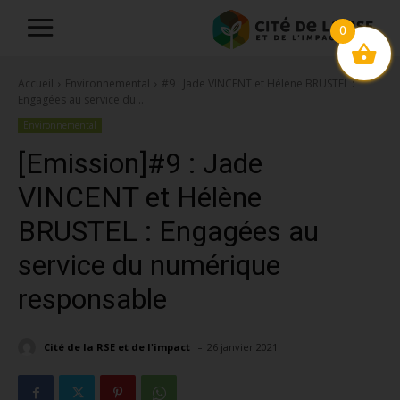
0
Accueil
Environnemental
#9 : Jade VINCENT et Hélène BRUSTEL :
Engagées au service du...
Environnemental
[Emission]#9 : Jade
VINCENT et Hélène
BRUSTEL : Engagées au
service du numérique
responsable
-
Cité de la RSE et de l'impact
26 janvier 2021