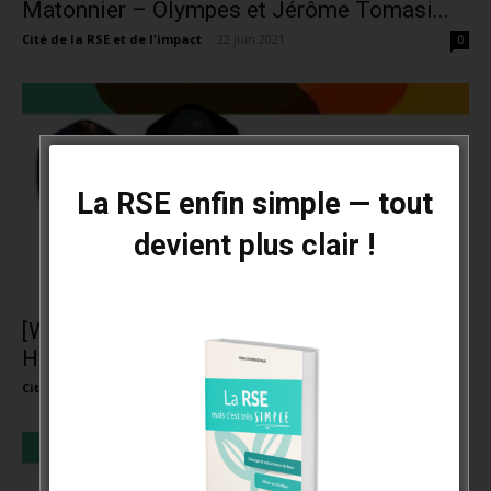
Matonnier – Olympes et Jérôme Tomasi...
Cité de la RSE et de l'impact
-
22 juin 2021
0
La RSE enfin simple — tout
devient plus clair !
[Webinaire] Management et Covid | Suzanne
Hyronde – SENSE et Louise...
Cité de la RSE et de l'impact
-
8 juin 2021
0