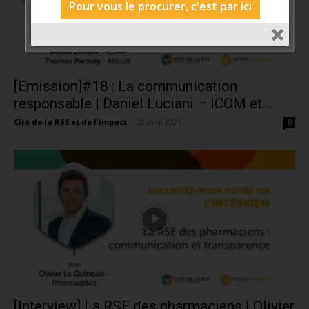
Pour vous le procurer, c'est par ici
[Emission]#18 : La communication
responsable | Daniel Luciani – ICOM et...
Cité de la RSE et de l'impact
-
28 avril 2021
0
[Interview] La RSE des pharmaciens | Olivier