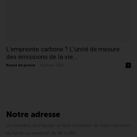
L’empreinte carbone ? L’unité de mesure
des émissions de la vie...
Revue de presse
-
18 janvier 2022
0
Notre adresse
Un membre de l'équipe se fera un plaisir de vous répondre
du lundi au vendredi de 9h à 19h.