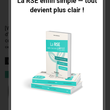
La RSE enfin simple — tout
devient plus clair !
[Webinaire] L’éco-conception, retour
d’expérience | Marie Cussol – Pôle Éco-
conception
Cité de la RSE et de l'impact
-
1 juin 2021
0
LES + LUS