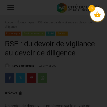
0
Accueil
Économique
RSE : du devoir de vigilance au devoir de
diligence
Économique
Environnemental
Social
Sociétal
RSE : du devoir de vigilance
au devoir de diligence
-
Revue de presse
22 janvier 2021
#News
📰
Un projet de directive européenne sur le devoir de