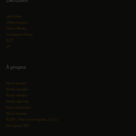
Découvrir
Lab'Oïkos
Oïkos Impact
Oïkos Média
Fondation Oïkos
ISJT
JT
À propos
Notre projet
Notre équipe
Notre média
Notre agenda
Nous contacter
Nous trouver
RGPD / Mentions légales / CGU
Nos quizz RSE