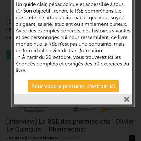
Un guide clair, pédagogique et accessible à tous.
👉
Son objectif
: rendre la RSE compréhensible,
concrète et surtout actionnable, que vous soyez
[Emission]#18 : La communication
dirigeant, salarié, étudiant ou simplement curieux.
responsable | Daniel Luciani – ICOM et...
Avec des exemples concrets, des histoires vivantes
et des personnages qui nous ressemblent, ce livre
Cité de la RSE et de l'impact
-
28 avril 2021
0
montre que la RSE n’est pas une contrainte, mais
un formidable levier de transformation.
📌 À partir du 22 octobre, vous trouverez ici les
énoncés complets et corrigés des 50 exercices du
livre.
Pour vous le procurer, c'est par ici
[Interview] La RSE des pharmaciens | Olivier
Le Quinquis – Pharmaddict
Cité de la RSE et de l'impact
-
6 mai 2021
0