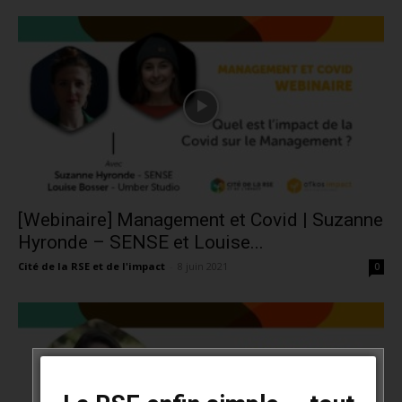
[Webinaire] Management et Covid | Suzanne
Hyronde – SENSE et Louise...
Cité de la RSE et de l'impact
-
8 juin 2021
0