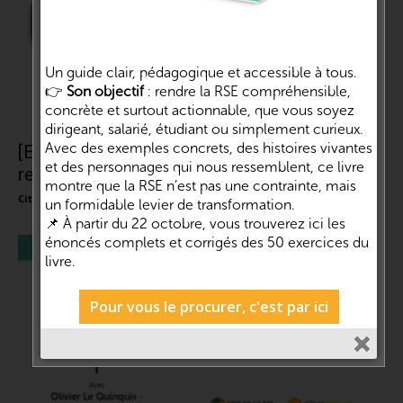
Un guide clair, pédagogique et accessible à tous.
👉
Son objectif
: rendre la RSE compréhensible,
concrète et surtout actionnable, que vous soyez
dirigeant, salarié, étudiant ou simplement curieux.
Avec des exemples concrets, des histoires vivantes
[Emission]#18 : La communication
et des personnages qui nous ressemblent, ce livre
responsable | Daniel Luciani – ICOM et...
montre que la RSE n’est pas une contrainte, mais
Cité de la RSE et de l'impact
-
28 avril 2021
0
un formidable levier de transformation.
📌 À partir du 22 octobre, vous trouverez ici les
énoncés complets et corrigés des 50 exercices du
livre.
Pour vous le procurer, c'est par ici