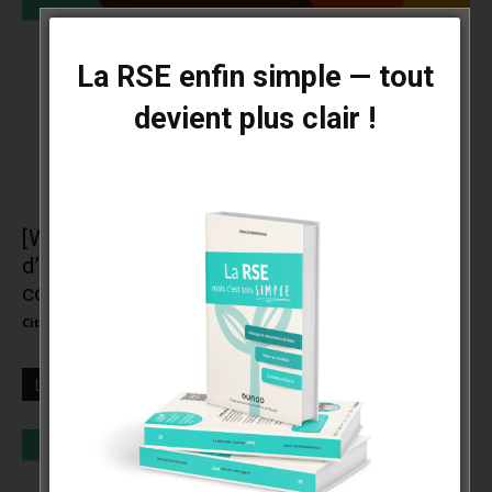
La RSE enfin simple — tout
devient plus clair !
[Webinaire] L’éco-conception, retour
d’expérience | Marie Cussol – Pôle Éco-
conception
Cité de la RSE et de l'impact
-
1 juin 2021
0
LES + LUS