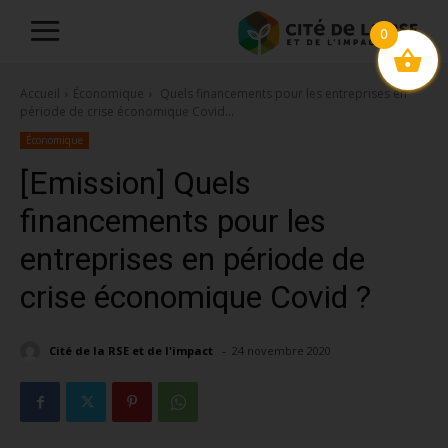
0
Accueil
Économique
Quels financements pour les entreprises en
période de crise économique Covid...
Économique
[Emission] Quels
financements pour les
entreprises en période de
crise économique Covid ?
-
Cité de la RSE et de l'impact
24 novembre 2020