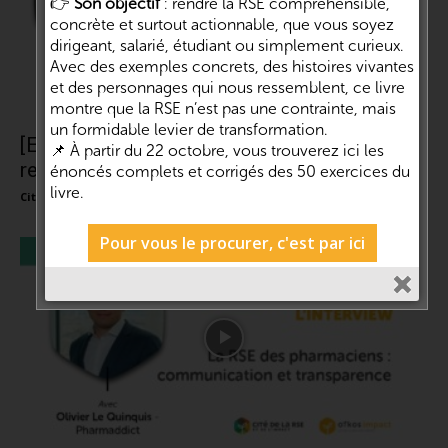
👉
Son objectif
: rendre la RSE compréhensible,
concrète et surtout actionnable, que vous soyez
dirigeant, salarié, étudiant ou simplement curieux.
Avec des exemples concrets, des histoires vivantes
et des personnages qui nous ressemblent, ce livre
montre que la RSE n’est pas une contrainte, mais
un formidable levier de transformation.
[Emission]#18 : La communication
📌 À partir du 22 octobre, vous trouverez ici les
responsable | Daniel Luciani – ICOM et...
énoncés complets et corrigés des 50 exercices du
livre.
Cité de la RSE et de l'impact
-
28 avril 2021
0
Pour vous le procurer, c'est par ici