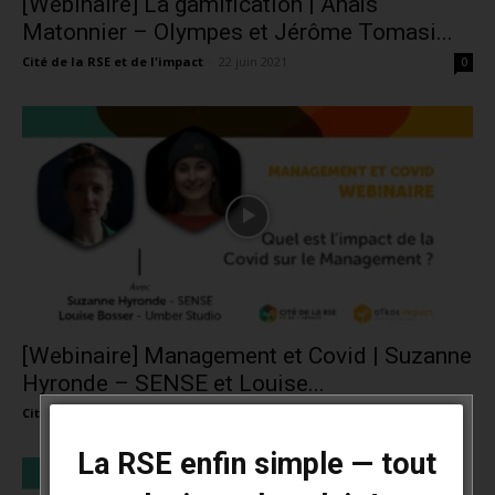
[Webinaire] La gamification | Anaïs
Matonnier – Olympes et Jérôme Tomasi...
Cité de la RSE et de l'impact
-
22 juin 2021
0
[Webinaire] Management et Covid | Suzanne
Hyronde – SENSE et Louise...
Cité de la RSE et de l'impact
-
8 juin 2021
0
La RSE enfin simple — tout