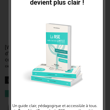
devient plus clair !
[Webinaire] L’éco-conception, retour
d’expérience | Marie Cussol – Pôle Éco-
conception
Cité de la RSE et de l'impact
-
1 juin 2021
0
LES + LUS
Un guide clair, pédagogique et accessible à tous.