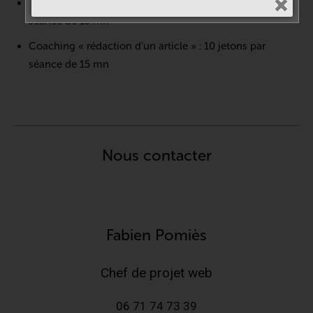
Coaching « enregistrement de vidéos » : 10 jetons par
séance de 15 mn
Coaching « rédaction d’un article » : 10 jetons par
séance de 15 mn
Nous contacter
Fabien Pomiès
Chef de projet web
06 71 74 73 39