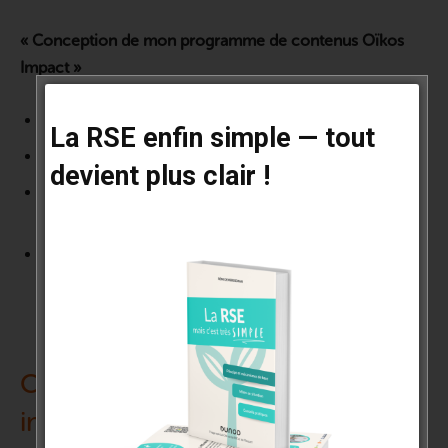
« Conception de mon programme de contenus Oïkos
Impact »
webconférence : 5 jetons
La RSE enfin simple — tout
formation en ligne : 10 jetons
devient plus clair !
accompagnement en ligne : 10 jetons par séance de 15
mn
proposition établie par nos consultants : 50 jetons
Cycle « Créer les outils de mon
image de marque »