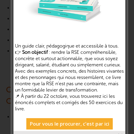
Conception de logos : sur devis
Conception d’habillages sonores : sur devis
Conception d’habillages vidéos : sur devis
Conception pages webs : sur devis
Un guide clair, pédagogique et accessible à tous.
Conception pages réseaux sociaux : sur devis
👉
Son objectif
: rendre la RSE compréhensible,
concrète et surtout actionnable, que vous soyez
dirigeant, salarié, étudiant ou simplement curieux.
Avec des exemples concrets, des histoires vivantes
et des personnages qui nous ressemblent, ce livre
montre que la RSE n’est pas une contrainte, mais
Cycle « Créer mes contenus
un formidable levier de transformation.
📌 À partir du 22 octobre, vous trouverez ici les
OÏkos Impact »
énoncés complets et corrigés des 50 exercices du
livre.
Coaching « enregistrement de podcasts » : 10 jetons par
Pour vous le procurer, c'est par ici
séance de 15 mn